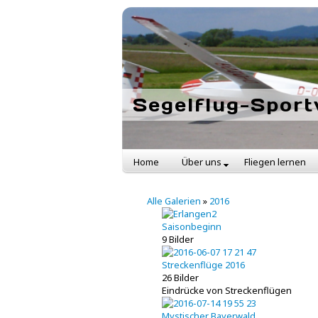
Segelflug-Sport
Home
Über uns
Fliegen lernen
Alle Galerien
»
2016
Saisonbeginn
9 Bilder
Streckenflüge 2016
26 Bilder
Eindrücke von Streckenflügen
Mystischer Bayerwald