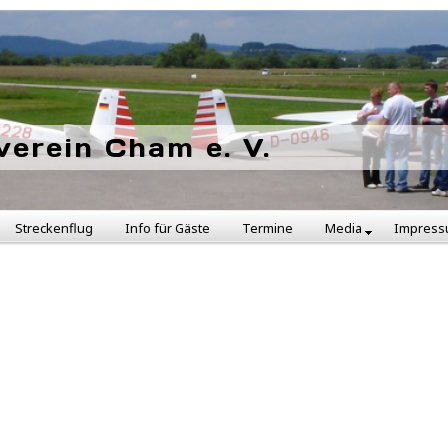
verein Cham e. V.
Streckenflug
Info für Gäste
Termine
Media
Impres