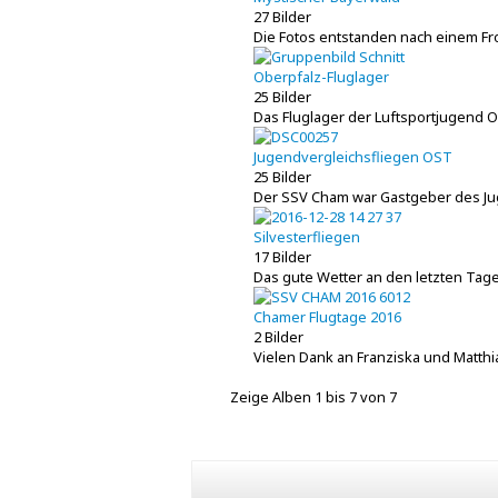
27 Bilder
Die Fotos entstanden nach einem Fro
Oberpfalz-Fluglager
25 Bilder
Das Fluglager der Luftsportjugend O
Jugendvergleichsfliegen OST
25 Bilder
Der SSV Cham war Gastgeber des Ju
Silvesterfliegen
17 Bilder
Das gute Wetter an den letzten Tag
Chamer Flugtage 2016
2 Bilder
Vielen Dank an Franziska und Matthi
Zeige Alben
1
bis
7
von
7