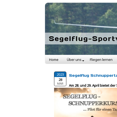
Segelflug-Sport
Home
Über uns
Fliegen lernen
2023
Segelflug Schnupper
28
MÄR
Am 28. und 29. April bietet d