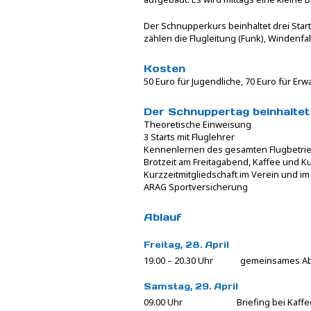
Der Schnupperkurs beinhaltet drei Star
zählen die Flugleitung (Funk), Windenfa
Kosten
50 Euro für Jugendliche, 70 Euro für Er
Der Schnuppertag beinhaltet
Theoretische Einweisung
3 Starts mit Fluglehrer
Kennenlernen des gesamten Flugbetriebs
Brotzeit am Freitagabend, Kaffee und 
Kurzzeitmitgliedschaft im Verein und i
ARAG Sportversicherung
Ablauf
Freitag, 28. April
19.00 – 20.30 Uhr gemeinsames Abe
Samstag, 29. April
09.00 Uhr Briefing bei Kaffee