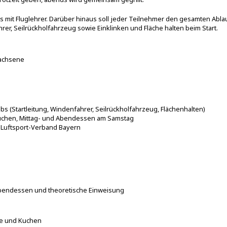
ts mit Fluglehrer. Darüber hinaus soll jeder Teilnehmer den gesamten Abl
hrer, Seilrückholfahrzeug sowie Einklinken und Fläche halten beim Start.
wachsene
 (Startleitung, Windenfahrer, Seilrückholfahrzeug, Flächenhalten)
Kuchen, Mittag- und Abendessen am Samstag
m Luftsport-Verband Bayern
ndessen und theoretische Einweisung
 und Kuchen