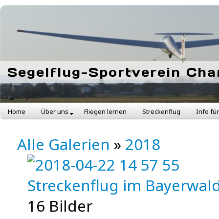
Segelflug-Sportverein Cham
Home
Über uns
Fliegen lernen
Streckenflug
Info fü
Alle Galerien
»
2018
Streckenflug im Bayerwal
16 Bilder